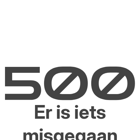
Er is iets
misgegaan