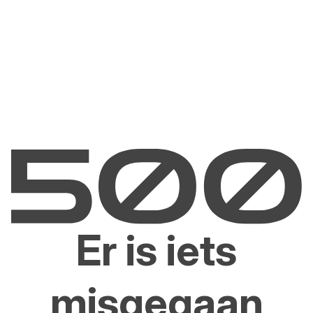
Er is iets
misgegaan