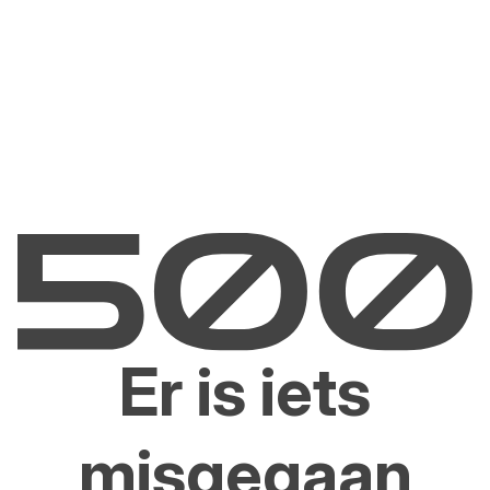
Er is iets
misgegaan