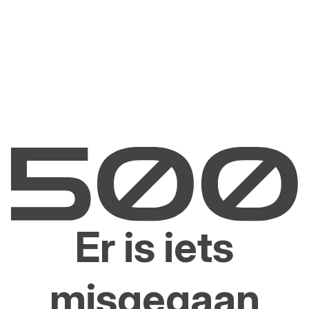
Er is iets
misgegaan