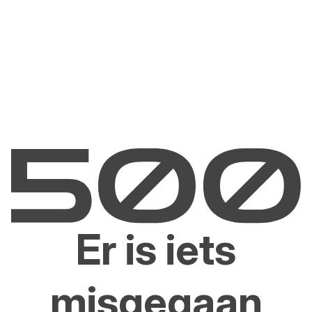
Er is iets
misgegaan