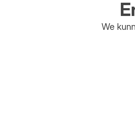
E
We kunne