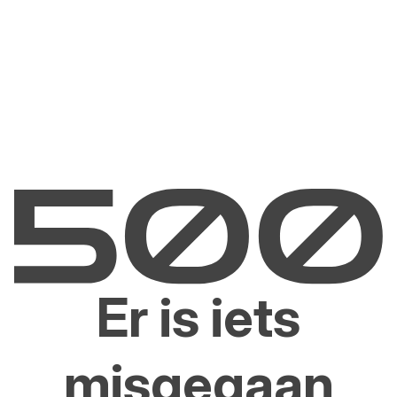
Er is iets
misgegaan