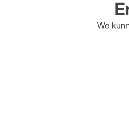
E
We kunne