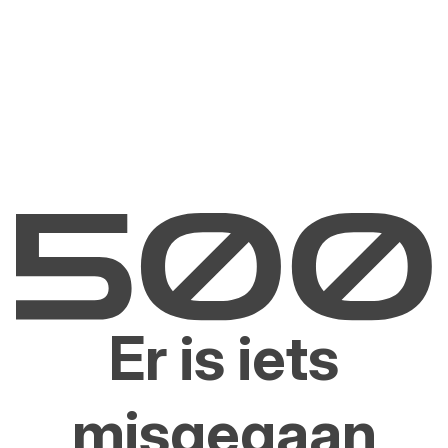
Er is iets
misgegaan