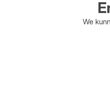
E
We kunne