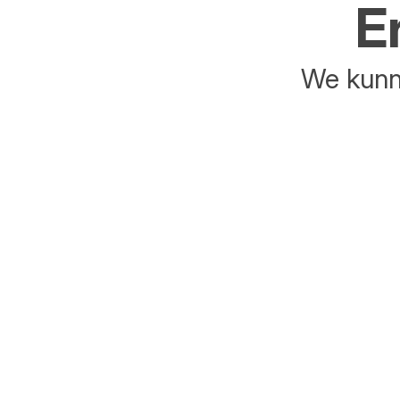
E
We kunne