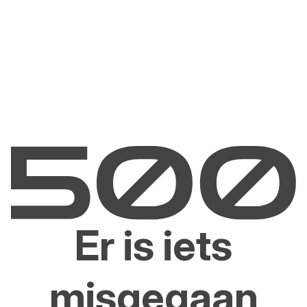
Er is iets
misgegaan