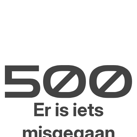
Er is iets
misgegaan