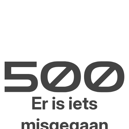
Er is iets
misgegaan